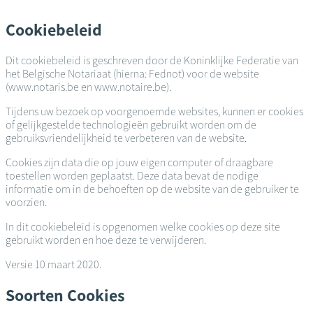
Overslaan
en
Cookiebeleid
naar
de
Dit cookiebeleid is geschreven door de Koninklijke Federatie van
inhoud
het Belgische Notariaat (hierna: Fednot) voor de website
gaan
(www.notaris.be en www.notaire.be).
Tijdens uw bezoek op voorgenoemde websites, kunnen er cookies
of gelijkgestelde technologieën gebruikt worden om de
gebruiksvriendelijkheid te verbeteren van de website.
Cookies zijn data die op jouw eigen computer of draagbare
toestellen worden geplaatst. Deze data bevat de nodige
informatie om in de behoeften op de website van de gebruiker te
voorzien.
In dit cookiebeleid is opgenomen welke cookies op deze site
gebruikt worden en hoe deze te verwijderen.
Versie 10 maart 2020.
Soorten Cookies